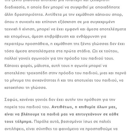
της ξένης γλώσσας αποτελεί μια ιδιαίτερη και ξεχωριστή
διαδικασία, η οποία δεν μπορεί να συγκριθεί με οποιαδήποτε
άλλη δραστηριότητα. Αντίθετα με την εκμάθηση κάποιου σπορ,
όπου η συνεχής και επίπονη εξάσκηση σε μια συγκεκριμένη
τεχνική ή κίνηση, μπορεί να έχει εμφανή και άμεσα αποτελέσματα
και επομένως, άμεση επιβράβευση και ενθάρρυνση για
περαιτέρω προσπάθεια, η εκμάθηση της ξένης γλώσσας δεν έχει
τόσο άμεσα αποτελέσματα στα πρώτα στάδια. Ως εκ τούτου,
πολλοί γονείς αγωνιούν για την πρόοδο του παιδιού τους.
Κάποιες φορές, μάλιστα, αυτή τους η αγωνία μπορεί να
αποτελέσει τροχοπέδη στην πρόοδο του παιδιού, μιας και περνά
το μήνυμα της ανικανότητας ή και της αποτυχίας του παιδιού, να
κατακτήσει τη γλώσσα.
Σαφώς, κανένας γονιός δεν έχει αυτήν την πρόθεση για την
πορεία του παιδιού του.
Αντιθέτως, η επιθυμία όλων μας,
είναι να βλέπουμε τα παιδιά μας να επιτυγχάνουν σε κάθε
τους τόλμημα.
Παρόλα αυτά, βασισμένοι ίσως σε παλιές
αντιλήψεις, είναι σύνηθες το φαινόμενο να προσπαθούμε να